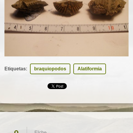
Etiquetas
:
braquiopodos
Alatiformia
Elche