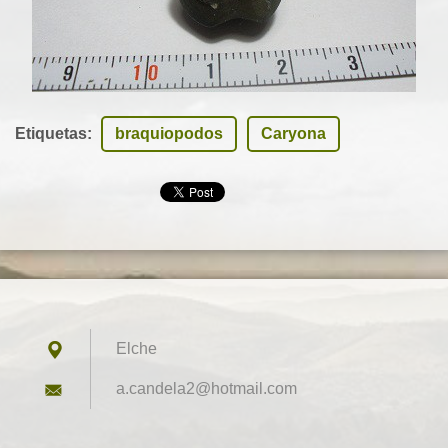
Etiquetas
:
braquiopodos
Caryona
Elche
a.candel
a2@hotma
il.com