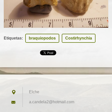
Etiquetas
:
braquiopodos
Costirhynchia
Elche
a.candel
a2@hotma
il.com