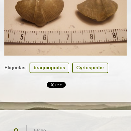
Etiquetas
:
braquiopodos
Cyrtospirifer
Elche