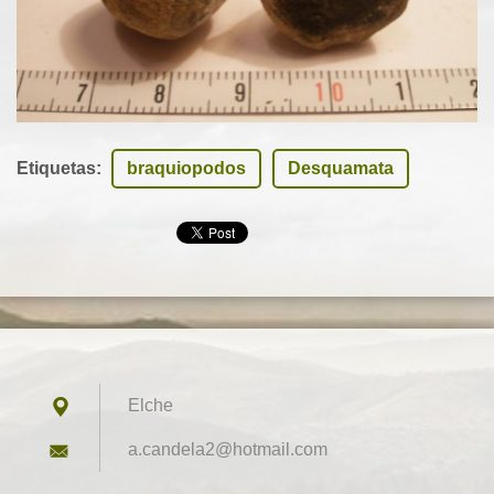
Etiquetas
:
braquiopodos
Desquamata
Elche
a.candel
a2@hotma
il.com