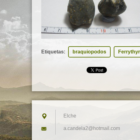
Etiquetas
:
braquiopodos
Ferrythyr
Elche
a.candel
a2@hotma
il.com