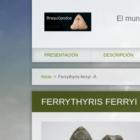
El mun
PRESENTACIÓN
DESCRIPCIÓN
Inicio
>
Ferrythyris ferryi -A
FERRYTHYRIS FERRYI 