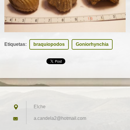
Etiquetas
:
braquiopodos
Goniorhynchia
Elche
a.candel
a2@hotma
il.com