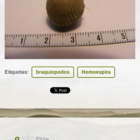
Etiquetas
:
braquiopodos
Homoespira
Elche