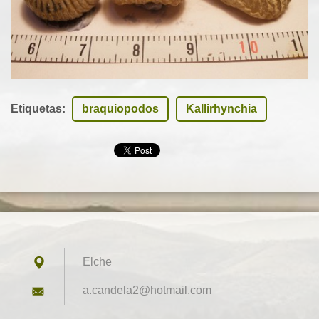
Etiquetas
:
braquiopodos
Kallirhynchia
Elche
a.candel
a2@hotma
il.com