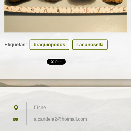
Etiquetas
:
braquiopodos
Lacunosella
Elche
a.candel
a2@hotma
il.com