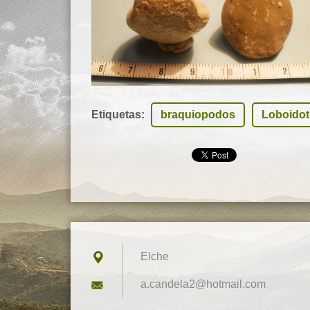
Etiquetas
:
braquiopodos
Loboidot
Elche
a.candel
a2@hotma
il.com