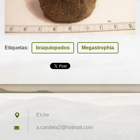
Etiquetas
:
braquiopodos
Megastrophia
Elche
a.candel
a2@hotma
il.com