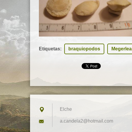
Etiquetas
:
braquiopodos
Megerlea
Elche
a.candel
a2@hotma
il.com