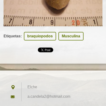
Etiquetas
:
braquiopodos
Musculina
Elche
a.candel
a2@hotma
il.com