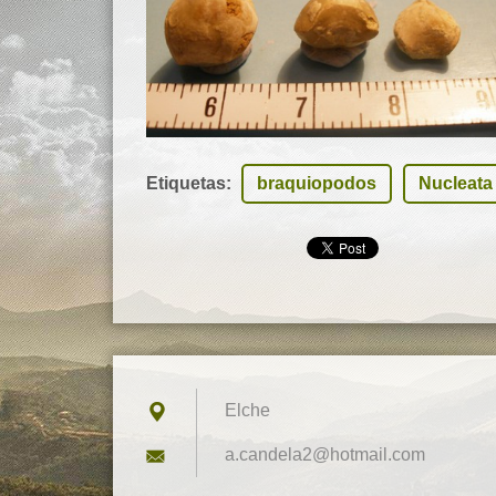
Etiquetas
:
braquiopodos
Nucleata
Elche
a.candel
a2@hotma
il.com