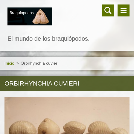
El mundo de los braquiópodos.
Inicio
>
Orbirhynchia cuvieri
ORBIRHYNCHIA CUVIERI