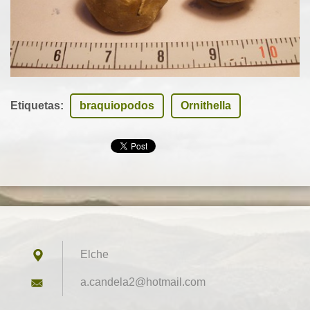
Etiquetas
:
braquiopodos
Ornithella
Elche
a.candel
a2@hotma
il.com