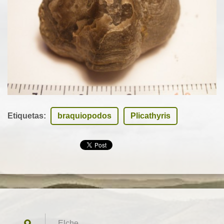
Etiquetas
:
braquiopodos
Plicathyris
Elche