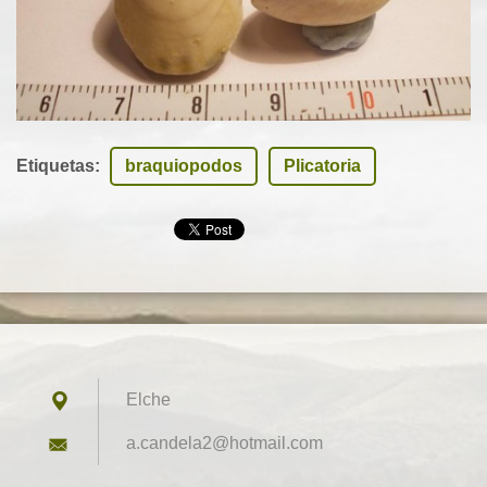
Etiquetas
:
braquiopodos
Plicatoria
Elche
a.candel
a2@hotma
il.com