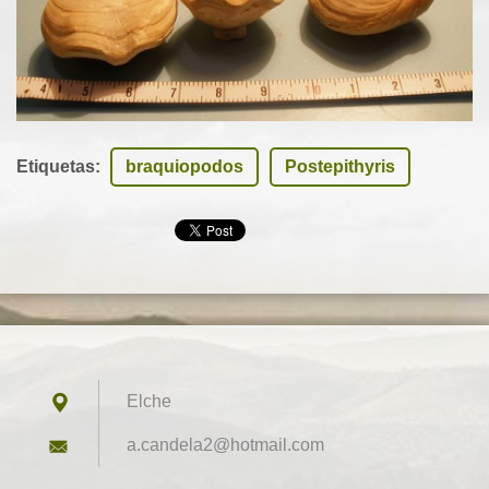
Etiquetas
:
braquiopodos
Postepithyris
Elche
a.candel
a2@hotma
il.com