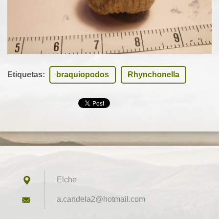
Etiquetas
:
braquiopodos
Rhynchonella
Elche
a.candel
a2@hotma
il.com