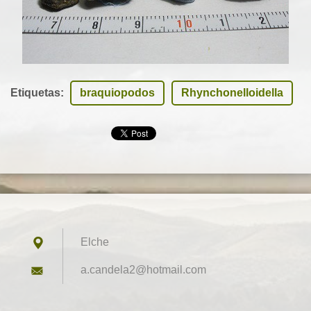
Etiquetas
:
braquiopodos
Rhynchonelloidella
Elche
a.candel
a2@hotma
il.com