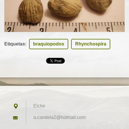
Etiquetas
:
braquiopodos
Rhynchospira
Elche
a.candel
a2@hotma
il.com