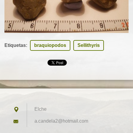
Etiquetas
:
braquiopodos
Sellithyris
Elche
a.candel
a2@hotma
il.com