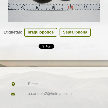
Etiquetas
:
braquiopodos
Septaliphoria
Elche
a.candel
a2@hotma
il.com