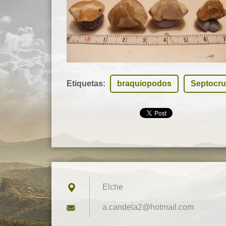
Etiquetas
:
braquiopodos
Septocru
Elche
a.candel
a2@hotma
il.com