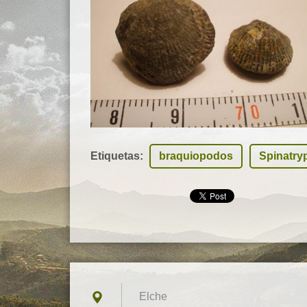
Etiquetas
:
braquiopodos
Spinatry
Elche