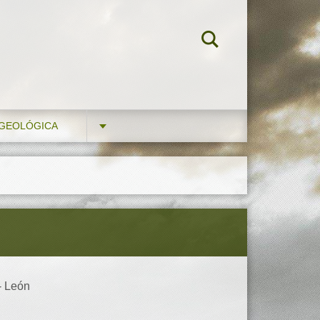
 GEOLÓGICA
- León