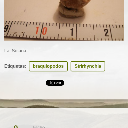
La Solana
Etiquetas
:
braquiopodos
Strirhynchia
Elche