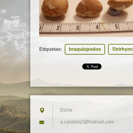
Etiquetas
:
braquiopodos
Strirhync
Elche
a.candel
a2@hotma
il.com