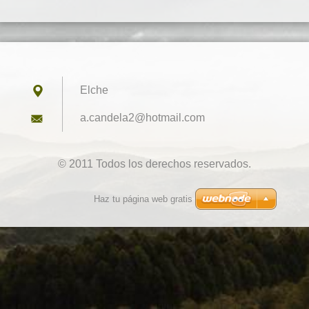
Elche
a.candel
a2@hotma
il.com
© 2011 Todos los derechos reservados.
Haz tu página web gratis