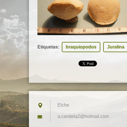
Etiquetas
:
braquiopodos
Juralina
Elche
a.candel
a2@hotma
il.com