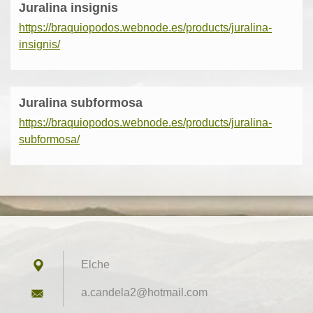
Juralina insignis
https://braquiopodos.webnode.es/products/juralina-
insignis/
Juralina subformosa
https://braquiopodos.webnode.es/products/juralina-
subformosa/
Elche
a.candel
a2@hotma
il.com