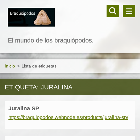
El mundo de los braquiópodos.
Inicio
>
Lista de etiquetas
ETIQUETA: JURALINA
Juralina SP
https://braquiopodos.webnode.es/products/juralina-sp/