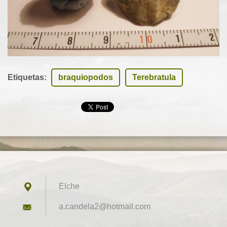
Etiquetas
:
braquiopodos
Terebratula
Elche
a.candel
a2@hotma
il.com