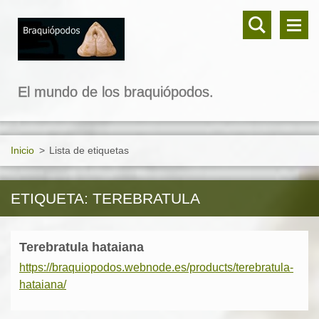
El mundo de los braquiópodos.
Inicio
>
Lista de etiquetas
ETIQUETA: TEREBRATULA
Terebratula hataiana
https://braquiopodos.webnode.es/products/terebratula-
hataiana/